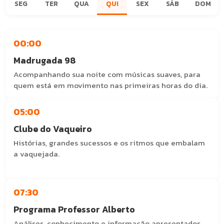
SEG
TER
QUA
QUI
SEX
SÁB
DOM
00:00
Madrugada 98
Acompanhando sua noite com músicas suaves, para
quem está em movimento nas primeiras horas do dia.
05:00
Clube do Vaqueiro
Histórias, grandes sucessos e os ritmos que embalam
a vaquejada.
Com: Zezinho do Bom Jardim
07:30
Programa Professor Alberto
Análises, conhecimento e informação apresentados